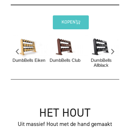
KOPEN
DumbBells Eiken
DumbBells Club
DumbBells
Dumb
Allblack
HET HOUT
Uit massief Hout met de hand gemaakt