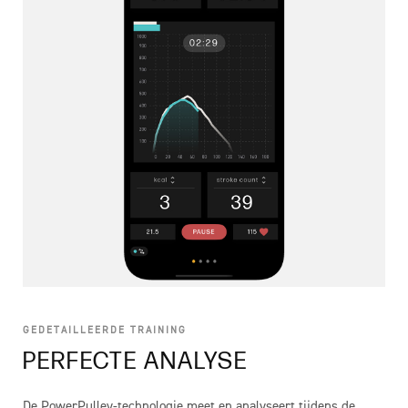
GEDETAILLEERDE TRAINING
PERFECTE ANALYSE
De PowerPulley-technologie meet en analyseert tijdens de