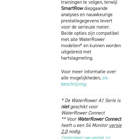
trainingen te volgen, terwijl
SmartRow
diepgaande
analyses en nauwkeurige
prestatiegegevens levert
voor de serieuze roeier.
Beide opties zijn compatibel
met alle WaterRower
modellen* en kunnen worden
uitgebreid met
hartslagmeting.
Voor meer informatie over
alle mogelijkheden,
zie
beschrijving
* De WaterRower A1 Serie is
niet
geschikt voor
WaterRower Connect
** Voor
WaterRower Connect
heeft u een S4 Monitor
versie
2.0
nodig.
Controleer uw versie >>