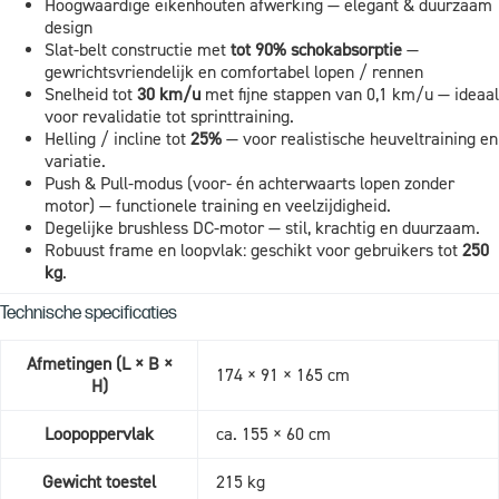
Hoogwaardige eikenhouten afwerking — elegant & duurzaam
design
Slat-belt constructie met
tot 90% schokabsorptie
—
gewrichtsvriendelijk en comfortabel lopen / rennen
Snelheid tot
30 km/u
met fijne stappen van 0,1 km/u — ideaal
voor revalidatie tot sprinttraining.
Helling / incline tot
25%
— voor realistische heuveltraining en
variatie.
Push & Pull-modus (voor- én achterwaarts lopen zonder
motor) — functionele training en veelzijdigheid.
Degelijke brushless DC-motor — stil, krachtig en duurzaam.
Robuust frame en loopvlak: geschikt voor gebruikers tot
250
kg
.
Technische specificaties
Afmetingen (L × B ×
174 × 91 × 165 cm
H)
Loopoppervlak
ca. 155 × 60 cm
Gewicht toestel
215 kg