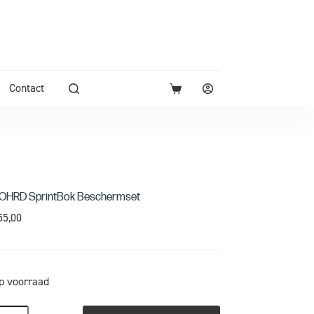
Contact
OHRD SprintBok Beschermset
55,00
p voorraad