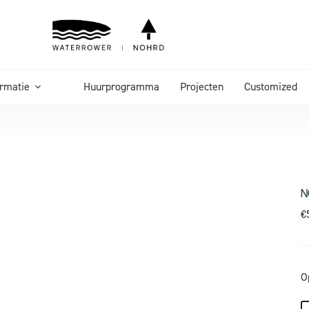
ormatie
Huurprogramma
Projecten
Customized
N
€
O