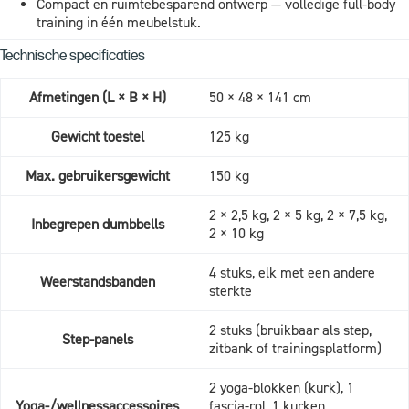
Compact en ruimtebesparend ontwerp — volledige full-body
training in één meubelstuk.
Technische specificaties
Afmetingen (L × B × H)
50 × 48 × 141 cm
Gewicht toestel
125 kg
Max. gebruikersgewicht
150 kg
2 × 2,5 kg, 2 × 5 kg, 2 × 7,5 kg,
Inbegrepen dumbbells
2 × 10 kg
4 stuks, elk met een andere
Weerstandsbanden
sterkte
2 stuks (bruikbaar als step,
Step-panels
zitbank of trainingsplatform)
2 yoga-blokken (kurk), 1
Yoga-/wellnessaccessoires
fascia-rol, 1 kurken