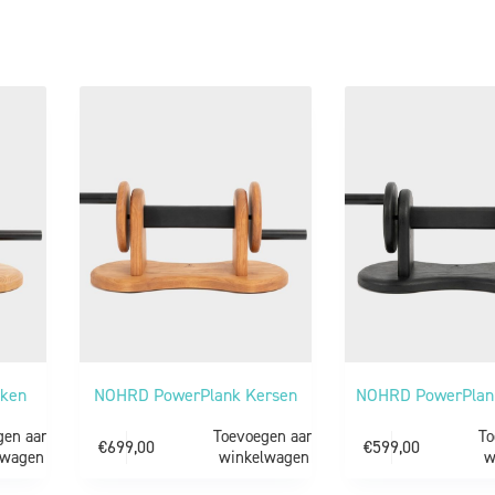
iken
NOHRD PowerPlank Kersen
NOHRD PowerPlan
gen aan
Toevoegen aan
To
€
699,00
€
599,00
lwagen
winkelwagen
w