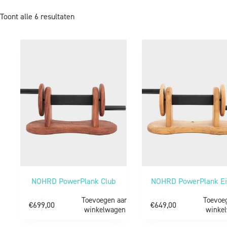
Toont alle 6 resultaten
NOHRD PowerPlank Club
NOHRD PowerPlank E
Toevoegen aan
Toevoe
€
699,00
€
649,00
winkelwagen
winke