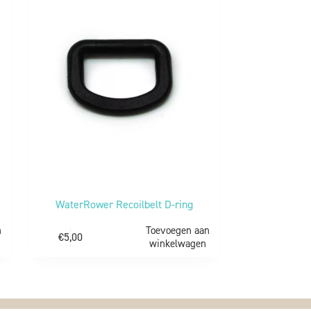
WaterRower Recoilbelt D-ring
n
Toevoegen aan
€
5,00
winkelwagen