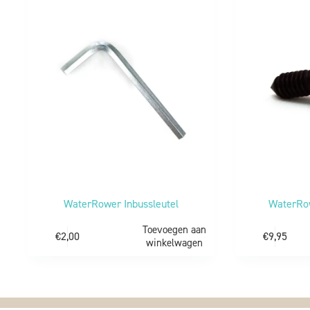
WaterRower Inbussleutel
WaterRo
Toevoegen aan
€
2,00
€
9,95
winkelwagen