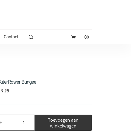
Contact
aterRower Bungee
19,95
Toevoegen aan
winkelwagen