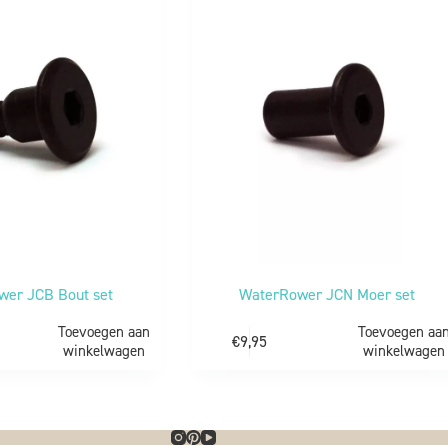
wer JCB Bout set
WaterRower JCN Moer set
Toevoegen aan
Toevoegen aa
€
9,95
winkelwagen
winkelwagen