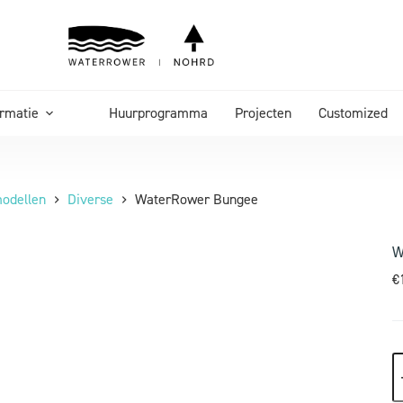
ormatie
Huurprogramma
Projecten
Customized
odellen
Diverse
WaterRower Bungee
W
€