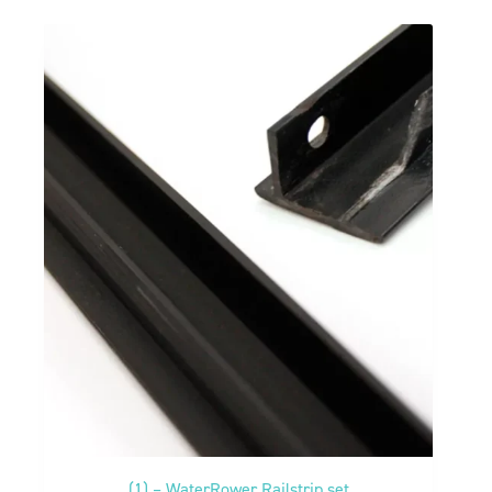
(1) – WaterRower Railstrip set